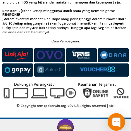
android dan IOS yang bisa anda mainkan dimanapun dan kapanpun saja.
Raih bonus jutaan setiap minggunya untuk anda yang bermain game
REMIPOKER
, dalam event ini menentukan siapa yang paling tinggi dalam turnover dari 1
s/d 10 setiap minggunya, rasakan juga bonus menarik kami lainnya seperti
lucky spin dan mysteri box setiap harinya. Tunggu apa lagi segera daftarkan
diri anda dan raih hadiahnya!
Cara Pembayaran:
Dukungan Perangkat :
Keamanan Terjamin :
© Copyright rem1pokerwin.org 2026 All rights reserved | 18+