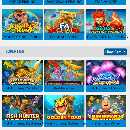
FIERCE FISHING
BAO CHUAN FISHING
STAR HUNTER
MONKEY KING FISHING
FA CHAI FISHING
GODS FORTUNE FISHING
JOKER FISH
Lihat Semua
Fish Hunting: Yao Qian Shu
Bird Paradise
Fish Hunter 2 EX - Pro
Fish Hunting: Da Sheng Nao Hai
Fish Hunting: Golden Toad
Fishermans Wharf