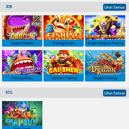
JDB
Lihat Semua
Dragon Master
FishingYiLuFa
Shade Dragons Fishing
Fishing Disco
CaiShen Fishing
Dragon Fishing
RTG
Lihat Semua
Fish Catch