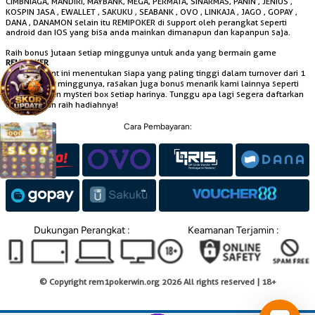
CIMBNIAGA, MANDIRI, MAYBANK, MEGA, PERMATA, SINARMAS, PANIN , JENIUS ,
KOSPIN JASA , EWALLET , SAKUKU , SEABANK , OVO , LINKAJA , JAGO , GOPAY ,
DANA , DANAMON selain itu REMIPOKER di support oleh perangkat seperti
android dan IOS yang bisa anda mainkan dimanapun dan kapanpun saja.
Raih bonus jutaan setiap minggunya untuk anda yang bermain game
REMIPOKER
, dalam event ini menentukan siapa yang paling tinggi dalam turnover dari 1
s/d 10 setiap minggunya, rasakan juga bonus menarik kami lainnya seperti
lucky spin dan mysteri box setiap harinya. Tunggu apa lagi segera daftarkan
diri anda dan raih hadiahnya!
Cara Pembayaran:
Dukungan Perangkat :
Keamanan Terjamin :
© Copyright rem1pokerwin.org 2026 All rights reserved | 18+