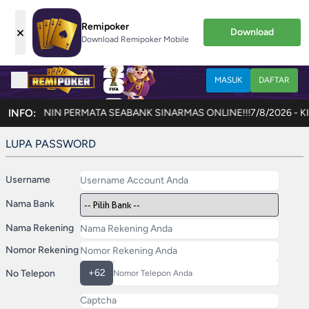
Remipoker
×
Download
Download Remipoker Mobile
MASUK
DAFTAR
GA OCBC PANIN PERMATA SEABANK SINARMAS ONLINE!!!
INFO:
7/8/2026 - K
LUPA PASSWORD
Username
Nama Bank
Nama Rekening
Nomor Rekening
No Telepon